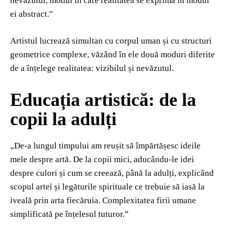
nevăzutul, modul în care realitatea se exprimă în modul
ei abstract.”
Artistul lucrează simultan cu corpul uman și cu structuri
geometrice complexe, văzând în ele două moduri diferite
de a înțelege realitatea: vizibilul și nevăzutul.
Educația artistică: de la
copii la adulți
„De-a lungul timpului am reușit să împărtășesc ideile
mele despre artă. De la copii mici, aducându-le idei
despre culori și cum se creează, până la adulți, explicând
scopul artei și legăturile spirituale ce trebuie să iasă la
iveală prin arta fiecăruia. Complexitatea firii umane
simplificată pe înțelesul tuturor.”