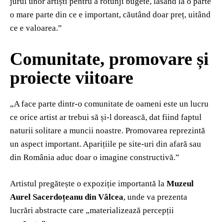
jurul unor artiști pentru a rotunji bugete, lăsând la o parte
o mare parte din ce e important, căutând doar preț, uitând
ce e valoarea.”
Comunitate, promovare și
proiecte viitoare
„A face parte dintr-o comunitate de oameni este un lucru
ce orice artist ar trebui să și-l dorească, dat fiind faptul
naturii solitare a muncii noastre. Promovarea reprezintă
un aspect important. Aparițiile pe site-uri din afară sau
din România aduc doar o imagine constructivă.”
Artistul pregătește o expoziție importantă la
Muzeul
Aurel Sacerdoțeanu din Vâlcea
, unde va prezenta
lucrări abstracte care „materializează percepții