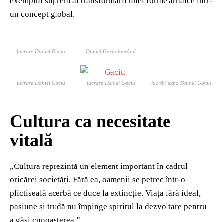
exemplul suprem al transformării unei forme arhaice într-
un concept global.
lucrare Daniel Gaciu
Daniel Gaciu lucrând
lucrare Daniel Gaciu
lucrare Daniel Gaciu
lucrări expo Daniel Gaciu
Cultura ca necesitate
vitală
„Cultura reprezintă un element important în cadrul
oricărei societăți. Fără ea, oamenii se petrec într-o
plictiseală acerbă ce duce la extincție. Viața fără ideal,
pasiune și trudă nu împinge spiritul la dezvoltare pentru
a găsi cunoașterea.”