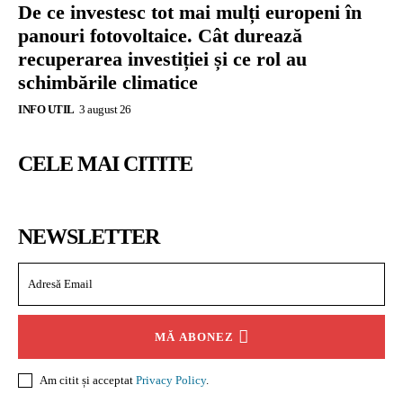
De ce investesc tot mai mulți europeni în
panouri fotovoltaice. Cât durează
recuperarea investiției și ce rol au
schimbările climatice
INFO UTIL
3 august 26
CELE MAI CITITE
NEWSLETTER
MĂ ABONEZ
Am citit și acceptat
Privacy Policy
.