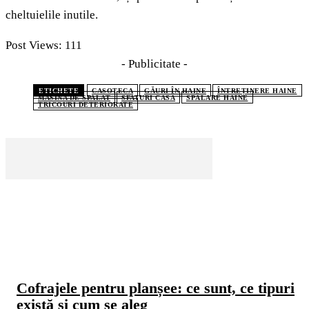
cheltuielile inutile.
Post Views:
111
- Publicitate -
ETICHETE
CASOTECA
GĂURI ÎN HAINE
ÎNTREȚINERE HAINE
MASINA DE SPALAT
SFATURI CASĂ
SPĂLARE HAINE
TRICOURI DETERIORATE
CELE MAI CITITE
Cofrajele pentru planșee: ce sunt, ce tipuri
există și cum se aleg