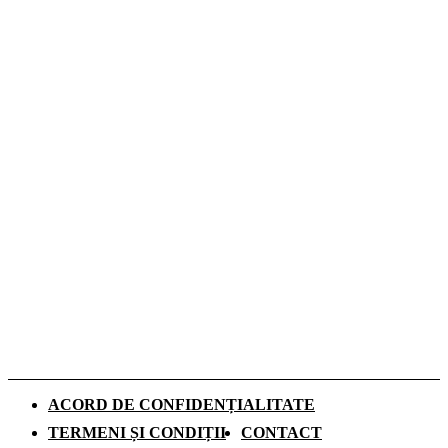
Cum influențează izolația locuinței
performanța unei centrale termice pe gaz
Romeo Beckham este imaginea noii campanii
de toamnă Tommy Hilfiger dedicată
denimului
De ce investesc tot mai mulți europeni în
panouri fotovoltaice. Cât durează
recuperarea investiției și ce rol au
schimbările climatice
ACORD DE CONFIDENȚIALITATE
TERMENI ȘI CONDIȚII
CONTACT