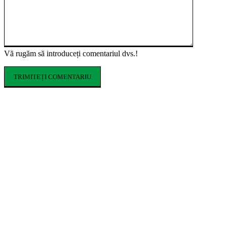
Vă rugăm să introduceți comentariul dvs.!
ARTICOLE POPULARE
Cofrajele pentru planșee: ce sunt, ce tipuri
există și cum se aleg
Ce costume de baie se poartă în vara 2026.
Tendințele care domină sezonul estival