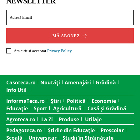
NEWSLETTER
MĂ ABONEZ
Am citit și acceptat
Privacy Policy
.
Casoteca.ro
Noutăți
Amenajări
Grădină
Info Util
InformaTeca.ro
Știri
Politică
Economie
Educație
Sport
Agricultură
Casă și Grădină
Agroteca.ro
La Zi
Produse
Utilaje
Pedagoteca.ro
Știrile din Educație
Preșcolar
Școală
Universitar
Studii în Străinătate