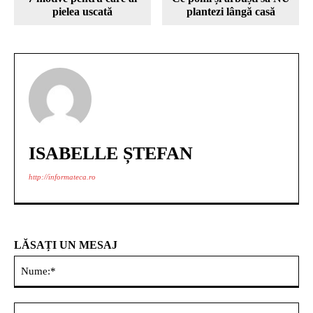
pielea uscată
plantezi lângă casă
ISABELLE ȘTEFAN
http://informateca.ro
LĂSAȚI UN MESAJ
Nu
Ema