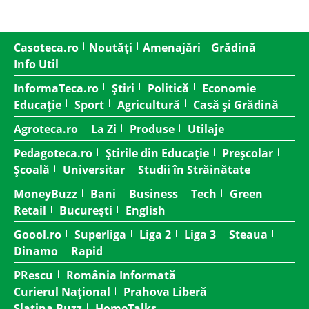
Casoteca.ro
Noutăți
Amenajări
Grădină
Info Util
InformaTeca.ro
Știri
Politică
Economie
Educație
Sport
Agricultură
Casă și Grădină
Agroteca.ro
La Zi
Produse
Utilaje
Pedagoteca.ro
Știrile din Educație
Preșcolar
Școală
Universitar
Studii în Străinătate
MoneyBuzz
Bani
Business
Tech
Green
Retail
București
English
Goool.ro
Superliga
Liga 2
Liga 3
Steaua
Dinamo
Rapid
PRescu
România Informată
Curierul Național
Prahova Liberă
Slatina Buzz
HomeTalks