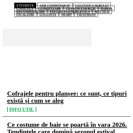
ETICHETE
AER CONDITIONAT
CALITATEA AERULUI
CANICULA
CLIMATIZARE
CONSUM ENERGIE
DAIKIN
DEZUMIDIFICARE
EFICIENTA ENERGETICA
HYUNDAI
INCALZIRE
LOCUINTA
SHARP
VIESSMANN
CELE MAI CITITE
Cofrajele pentru planșee: ce sunt, ce tipuri
există și cum se aleg
INFO UTIL
Ce costume de baie se poartă în vara 2026.
Tendințele care domină sezonul estival