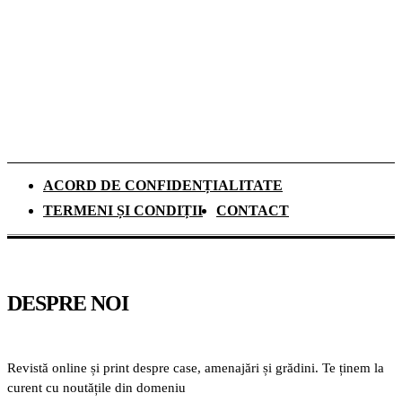
De ce investesc tot mai mulți europeni în
panouri fotovoltaice. Cât durează
recuperarea investiției și ce rol au
schimbările climatice
ACORD DE CONFIDENȚIALITATE
TERMENI ȘI CONDIȚII
CONTACT
DESPRE NOI
Revistă online și print despre case, amenajări și grădini. Te ținem la
curent cu noutățile din domeniu