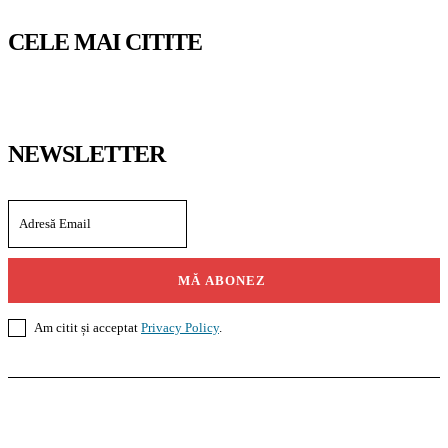
CELE MAI CITITE
NEWSLETTER
MĂ ABONEZ
Am citit și acceptat
Privacy Policy
.
Casoteca.ro
Noutăți
Amenajări
Grădină
Info Util
InformaTeca.ro
Știri
Politică
Economie
Educație
Sport
Agricultură
Casă și Grădină