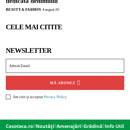
dedicată denimului
BEAUTY & FASHION
4 august 26
CELE MAI CITITE
NEWSLETTER
MĂ ABONEZ
Am citit și acceptat
Privacy Policy
.
Casoteca.ro
Noutăți
Amenajări
Grădină
Info Util