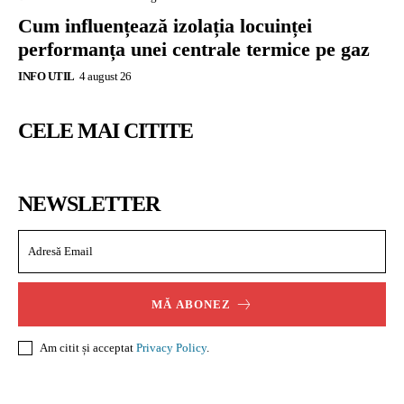
Cum influențează izolația locuinței
performanța unei centrale termice pe gaz
INFO UTIL
4 august 26
CELE MAI CITITE
NEWSLETTER
MĂ ABONEZ
Am citit și acceptat
Privacy Policy
.