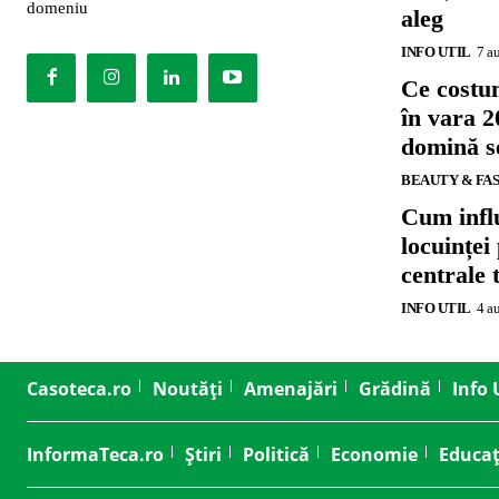
domeniu
aleg
INFO UTIL
7 a
Ce costu
în vara 2
domină se
BEAUTY & FA
Cum influ
locuinței
centrale 
INFO UTIL
4 a
Casoteca.ro
Noutăți
Amenajări
Grădină
Info 
InformaTeca.ro
Știri
Politică
Economie
Educaț