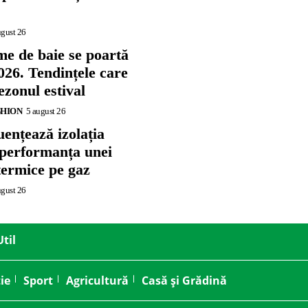
ugust 26
me de baie se poartă
026. Tendințele care
zonul estival
SHION
5 august 26
ențează izolația
 performanța unei
termice pe gaz
ugust 26
Util
ie
Sport
Agricultură
Casă și Grădină