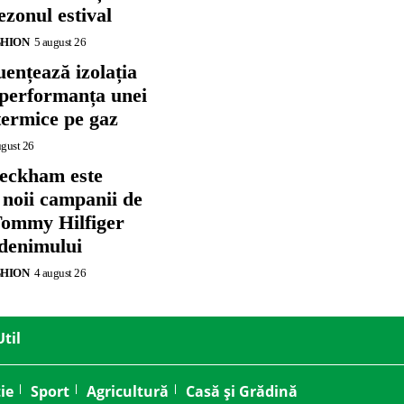
zonul estival
SHION
5 august 26
ențează izolația
 performanța unei
termice pe gaz
ugust 26
eckham este
 noii campanii de
ommy Hilfiger
 denimului
SHION
4 august 26
Util
ie
Sport
Agricultură
Casă și Grădină