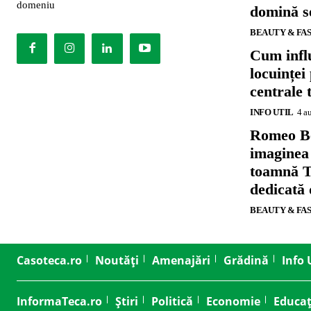
domeniu
domină se
BEAUTY & FA
Cum influ
locuinței
centrale 
INFO UTIL
4 a
Romeo B
imaginea
toamnă T
dedicată
BEAUTY & FA
Casoteca.ro
Noutăți
Amenajări
Grădină
Info 
InformaTeca.ro
Știri
Politică
Economie
Educaț