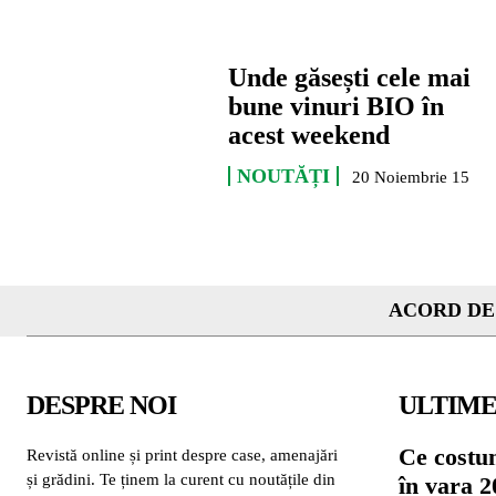
Unde găsești cele mai
bune vinuri BIO în
acest weekend
NOUTĂȚI
20 Noiembrie 15
ACORD DE
DESPRE NOI
ULTIME
Ce costu
Revistă online și print despre case, amenajări
și grădini. Te ținem la curent cu noutățile din
în vara 2