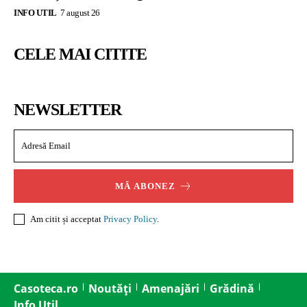
INFO UTIL
7 august 26
CELE MAI CITITE
NEWSLETTER
MĂ ABONEZ
Am citit și acceptat
Privacy Policy
.
Casoteca.ro
Noutăți
Amenajări
Grădină
Info Util