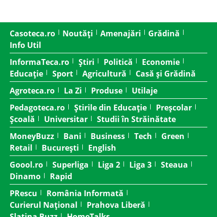
Casoteca.ro
Noutăți
Amenajări
Grădină
Info Util
InformaTeca.ro
Știri
Politică
Economie
Educație
Sport
Agricultură
Casă și Grădină
Agroteca.ro
La Zi
Produse
Utilaje
Pedagoteca.ro
Știrile din Educație
Preșcolar
Școală
Universitar
Studii în Străinătate
MoneyBuzz
Bani
Business
Tech
Green
Retail
București
English
Goool.ro
Superliga
Liga 2
Liga 3
Steaua
Dinamo
Rapid
PRescu
România Informată
Curierul Național
Prahova Liberă
Slatina Buzz
HomeTalks