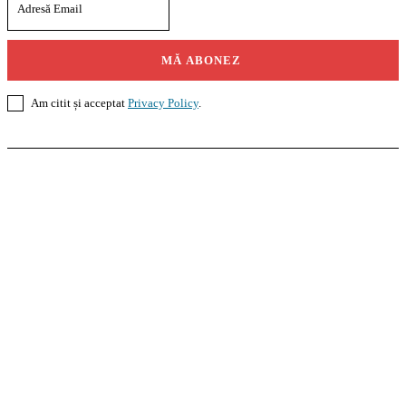
MĂ ABONEZ
Am citit și acceptat
Privacy Policy
.
Casoteca.ro
Noutăți
Amenajări
Grădină
Info Util
InformaTeca.ro
Știri
Politică
Economie
Educație
Sport
Agricultură
Casă și Grădină
Agroteca.ro
La Zi
Produse
Utilaje
Pedagoteca.ro
Știrile din Educație
Preșcolar
Școală
Universitar
Studii în Străinătate
MoneyBuzz
Bani
Business
Tech
Green
Retail
București
English
Goool.ro
Superliga
Liga 2
Liga 3
Steaua
Dinamo
Rapid
PRescu
România Informată
Curierul Național
Prahova Liberă
Slatina Buzz
HomeTalks