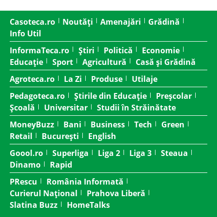
Casoteca.ro
Noutăți
Amenajări
Grădină
Info Util
InformaTeca.ro
Știri
Politică
Economie
Educație
Sport
Agricultură
Casă și Grădină
Agroteca.ro
La Zi
Produse
Utilaje
Pedagoteca.ro
Știrile din Educație
Preșcolar
Școală
Universitar
Studii în Străinătate
MoneyBuzz
Bani
Business
Tech
Green
Retail
București
English
Goool.ro
Superliga
Liga 2
Liga 3
Steaua
Dinamo
Rapid
PRescu
România Informată
Curierul Național
Prahova Liberă
Slatina Buzz
HomeTalks