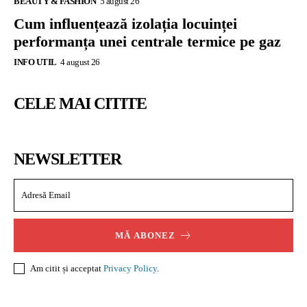
BEAUTY & FASHION
5 august 26
Cum influențează izolația locuinței
performanța unei centrale termice pe gaz
INFO UTIL
4 august 26
CELE MAI CITITE
NEWSLETTER
MĂ ABONEZ
Am citit și acceptat
Privacy Policy
.