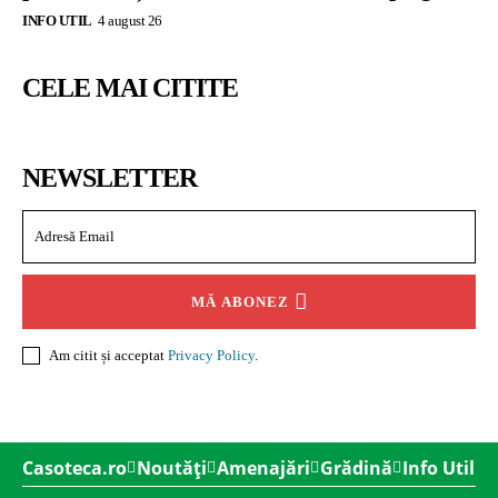
INFO UTIL
4 august 26
CELE MAI CITITE
NEWSLETTER
MĂ ABONEZ
Am citit și acceptat
Privacy Policy
.
Casoteca.ro
Noutăți
Amenajări
Grădină
Info Util