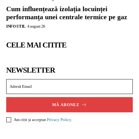
Cum influențează izolația locuinței
performanța unei centrale termice pe gaz
INFO UTIL
4 august 26
CELE MAI CITITE
NEWSLETTER
MĂ ABONEZ
Am citit și acceptat
Privacy Policy
.