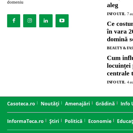
domeniu
aleg
INFO UTIL
7 a
Ce costu
în vara 2
domină se
BEAUTY & FA
Cum influ
locuinței
centrale 
INFO UTIL
4 a
Casoteca.ro
Noutăți
Amenajări
Grădină
Info 
InformaTeca.ro
Știri
Politică
Economie
Educaț