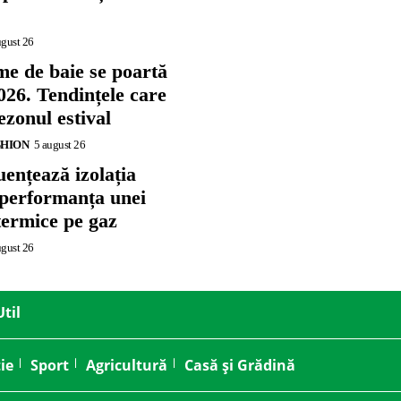
ugust 26
me de baie se poartă
026. Tendințele care
zonul estival
SHION
5 august 26
ențează izolația
 performanța unei
termice pe gaz
ugust 26
Util
ie
Sport
Agricultură
Casă și Grădină