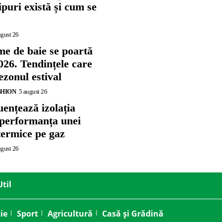
tipuri există și cum se
ugust 26
me de baie se poartă
026. Tendințele care
zonul estival
SHION
5 august 26
ențează izolația
 performanța unei
termice pe gaz
ugust 26
Util
ie
Sport
Agricultură
Casă și Grădină