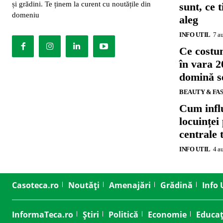
și grădini. Te ținem la curent cu noutățile din
sunt, ce 
domeniu
aleg
INFO UTIL
7 a
Ce costu
în vara 2
domină se
BEAUTY & FA
Cum influ
locuinței
centrale 
INFO UTIL
4 a
Casoteca.ro
Noutăți
Amenajări
Grădină
Info 
InformaTeca.ro
Știri
Politică
Economie
Educaț