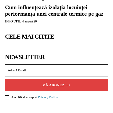
Cum influențează izolația locuinței
performanța unei centrale termice pe gaz
INFO UTIL
4 august 26
CELE MAI CITITE
NEWSLETTER
MĂ ABONEZ
Am citit și acceptat
Privacy Policy
.