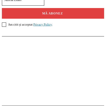
MĂ ABONEZ
Am citit și acceptat
Privacy Policy
.
Casoteca.ro
Noutăți
Amenajări
Grădină
Info Util
InformaTeca.ro
Știri
Politică
Economie
Educație
Sport
Agricultură
Casă și Grădină
Agroteca.ro
La Zi
Produse
Utilaje
Pedagoteca.ro
Știrile din Educație
Preșcolar
Școală
Universitar
Studii în Străinătate
MoneyBuzz
Bani
Business
Tech
Green
Retail
București
English
Goool.ro
Superliga
Liga 2
Liga 3
Steaua
Dinamo
Rapid
PRescu
România Informată
Curierul Național
Prahova Liberă
Slatina Buzz
HomeTalks