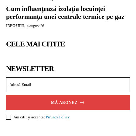
Cum influențează izolația locuinței
performanța unei centrale termice pe gaz
INFO UTIL
4 august 26
CELE MAI CITITE
NEWSLETTER
MĂ ABONEZ
Am citit și acceptat
Privacy Policy
.