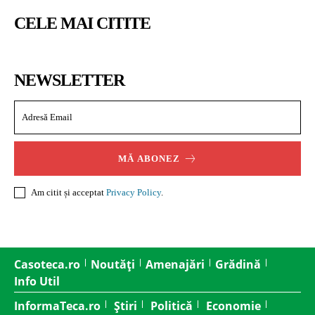
CELE MAI CITITE
NEWSLETTER
MĂ ABONEZ
Am citit și acceptat
Privacy Policy
.
Casoteca.ro
Noutăți
Amenajări
Grădină
Info Util
InformaTeca.ro
Știri
Politică
Economie