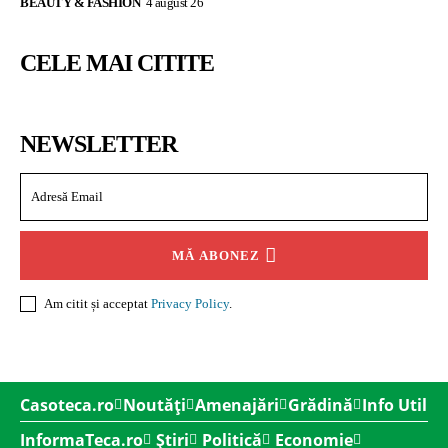
BEAUTY & FASHION
4 august 26
CELE MAI CITITE
NEWSLETTER
MĂ ABONEZ
Am citit și acceptat
Privacy Policy
.
Casoteca.ro
Noutăți
Amenajări
Grădină
Info Util
InformaTeca.ro
Știri
Politică
Economie