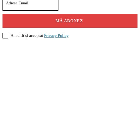
MĂ ABONEZ
Am citit și acceptat
Privacy Policy
.
Casoteca.ro
Noutăți
Amenajări
Grădină
Info Util
InformaTeca.ro
Știri
Politică
Economie
Educație
Sport
Agricultură
Casă și Grădină
Agroteca.ro
La Zi
Produse
Utilaje
Pedagoteca.ro
Știrile din Educație
Preșcolar
Școală
Universitar
Studii în Străinătate
MoneyBuzz
Bani
Business
Tech
Green
Retail
București
English
Goool.ro
Superliga
Liga 2
Liga 3
Steaua
Dinamo
Rapid
PRescu
România Informată
Curierul Național
Prahova Liberă
Slatina Buzz
HomeTalks