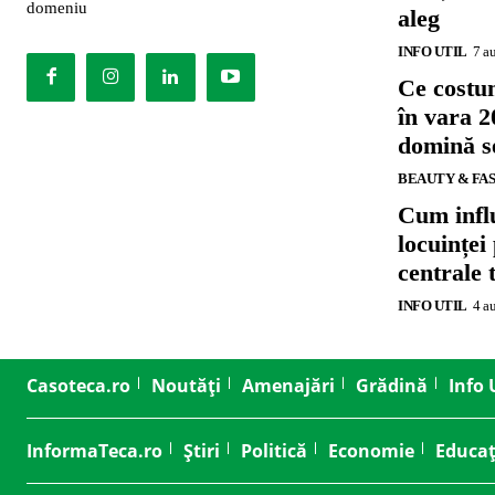
domeniu
aleg
INFO UTIL
7 a
Ce costu
în vara 2
domină se
BEAUTY & FA
Cum influ
locuinței
centrale 
INFO UTIL
4 a
Casoteca.ro
Noutăți
Amenajări
Grădină
Info 
InformaTeca.ro
Știri
Politică
Economie
Educaț