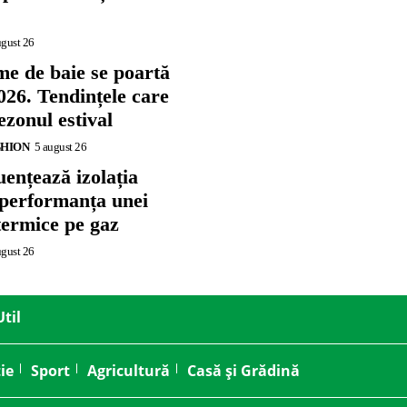
ugust 26
me de baie se poartă
026. Tendințele care
zonul estival
SHION
5 august 26
ențează izolația
 performanța unei
termice pe gaz
ugust 26
Util
ie
Sport
Agricultură
Casă și Grădină