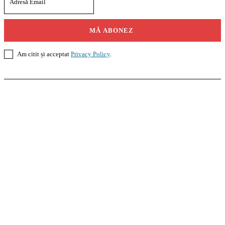
MĂ ABONEZ
Am citit și acceptat
Privacy Policy
.
Casoteca.ro
Noutăți
Amenajări
Grădină
Info Util
InformaTeca.ro
Știri
Politică
Economie
Educație
Sport
Agricultură
Casă și Grădină
Agroteca.ro
La Zi
Produse
Utilaje
Pedagoteca.ro
Știrile din Educație
Preșcolar
Școală
Universitar
Studii în Străinătate
MoneyBuzz
Bani
Business
Tech
Green
Retail
București
English
Goool.ro
Superliga
Liga 2
Liga 3
Steaua
Dinamo
Rapid
PRescu
România Informată
Curierul Național
Prahova Liberă
Slatina Buzz
HomeTalks