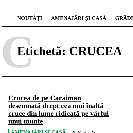
NOUTĂȚI
AMENAJĂRI ȘI CASĂ
GRĂD
C
Etichetă:
CRUCEA
Crucea de pe Caraiman
desemnată drept cea mai înaltă
cruce din lume ridicată pe vârful
unui munte
AMENAJĂRI ȘI CASĂ
26 Martie 22