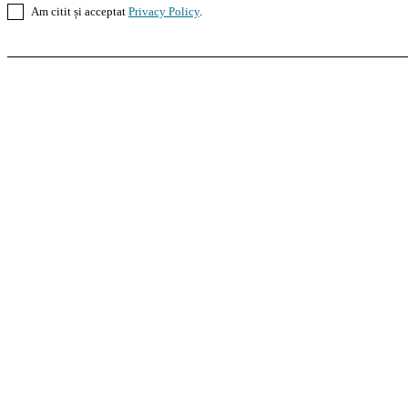
Am citit și acceptat
Privacy Policy
.
Casoteca.ro
Noutăți
Amenajări
Grădină
Info Util
InformaTeca.ro
Știri
Politică
Economie
Educație
S
Agroteca.ro
La Zi
Produse
Utilaje
Pedagoteca.ro
Știrile din Educație
Preșcolar
Școal
MoneyBuzz
Bani
Business
Tech
Green
Retail
Bucu
Goool.ro
Superliga
Liga 2
Liga 3
Steaua
Dinamo
R
PRescu
România Informată
Curierul Național
Pra