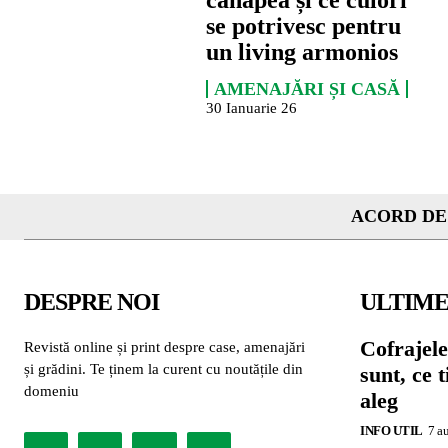
canapea și ce culori
se potrivesc pentru
un living armonios
AMENAJĂRI ȘI CASĂ
30 Ianuarie 26
ACORD DE
DESPRE NOI
ULTIME
Cofrajele
Revistă online și print despre case, amenajări
și grădini. Te ținem la curent cu noutățile din
sunt, ce 
domeniu
aleg
INFO UTIL
7 a