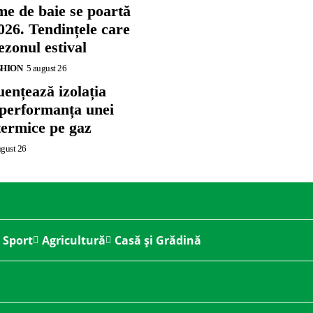
me de baie se poartă
026. Tendințele care
zonul estival
SHION
5 august 26
ențează izolația
 performanța unei
termice pe gaz
ugust 26
Sport
Agricultură
Casă și Grădină