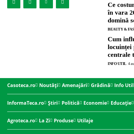
Ce costu
în vara 2
domină se
BEAUTY & FA
Cum influ
locuinței
centrale 
INFO UTIL
4 a
Casoteca.ro
Noutăți
Amenajări
Grădină
Info Util
InformaTeca.ro
Știri
Politică
Economie
Educație
Agroteca.ro
La Zi
Produse
Utilaje