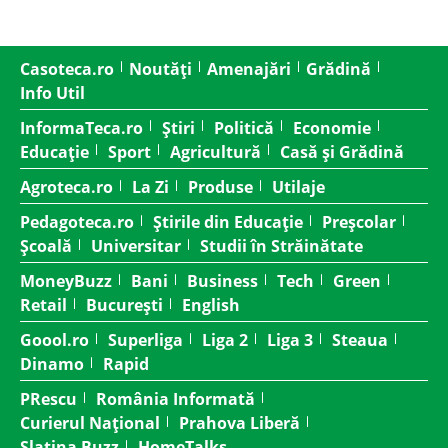
Casoteca.ro
Noutăți
Amenajări
Grădină
Info Util
InformaTeca.ro
Știri
Politică
Economie
Educație
Sport
Agricultură
Casă și Grădină
Agroteca.ro
La Zi
Produse
Utilaje
Pedagoteca.ro
Știrile din Educație
Preșcolar
Școală
Universitar
Studii în Străinătate
MoneyBuzz
Bani
Business
Tech
Green
Retail
București
English
Goool.ro
Superliga
Liga 2
Liga 3
Steaua
Dinamo
Rapid
PRescu
România Informată
Curierul Național
Prahova Liberă
Slatina Buzz
HomeTalks