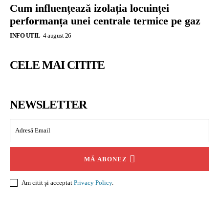
Cum influențează izolația locuinței
performanța unei centrale termice pe gaz
INFO UTIL
4 august 26
CELE MAI CITITE
NEWSLETTER
MĂ ABONEZ
Am citit și acceptat
Privacy Policy
.