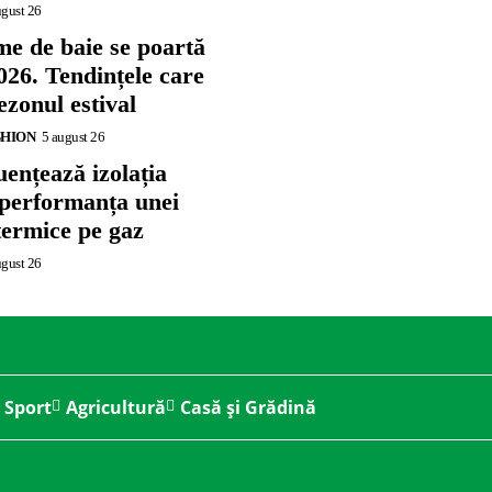
ugust 26
me de baie se poartă
026. Tendințele care
zonul estival
SHION
5 august 26
ențează izolația
 performanța unei
termice pe gaz
ugust 26
Sport
Agricultură
Casă și Grădină