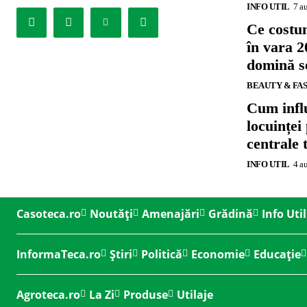
INFO UTIL
7 a
Ce costu
în vara 2
domină se
BEAUTY & FA
Cum influ
locuinței
centrale 
INFO UTIL
4 a
Casoteca.ro
Noutăți
Amenajări
Grădină
Info Util
InformaTeca.ro
Știri
Politică
Economie
Educație
Agroteca.ro
La Zi
Produse
Utilaje