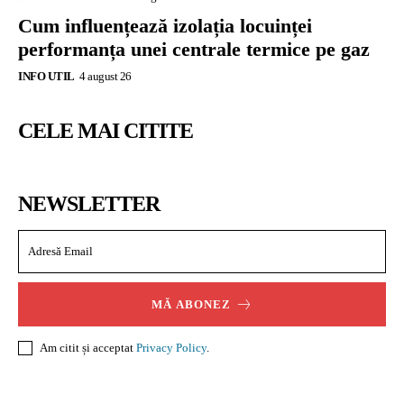
Cum influențează izolația locuinței
performanța unei centrale termice pe gaz
INFO UTIL
4 august 26
CELE MAI CITITE
NEWSLETTER
MĂ ABONEZ
Am citit și acceptat
Privacy Policy
.