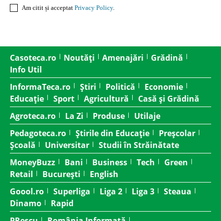
Am citit și acceptat
Privacy Policy
.
Casoteca.ro
Noutăți
Amenajări
Grădină
Info Util
InformaTeca.ro
Știri
Politică
Economie
Educație
Sport
Agricultură
Casă și Grădină
Agroteca.ro
La Zi
Produse
Utilaje
Pedagoteca.ro
Știrile din Educație
Preșcolar
Școală
Universitar
Studii în Străinătate
MoneyBuzz
Bani
Business
Tech
Green
Retail
București
English
Goool.ro
Superliga
Liga 2
Liga 3
Steaua
Dinamo
Rapid
PRescu
România Informată