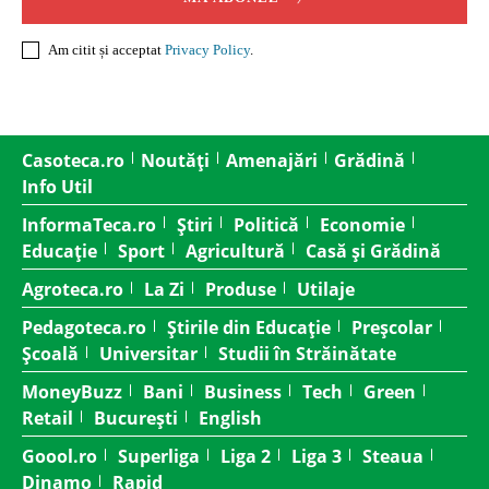
Am citit și acceptat
Privacy Policy
.
Casoteca.ro
Noutăți
Amenajări
Grădină
Info Util
InformaTeca.ro
Știri
Politică
Economie
Educație
Sport
Agricultură
Casă și Grădină
Agroteca.ro
La Zi
Produse
Utilaje
Pedagoteca.ro
Știrile din Educație
Preșcolar
Școală
Universitar
Studii în Străinătate
MoneyBuzz
Bani
Business
Tech
Green
Retail
București
English
Goool.ro
Superliga
Liga 2
Liga 3
Steaua
Dinamo
Rapid