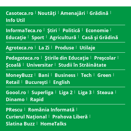
Casoteca.ro
Noutăți
Amenajări
Grădină
Info Util
InformaTeca.ro
Știri
Politică
Economie
Educație
Sport
Agricultură
Casă și Grădină
Agroteca.ro
La Zi
Produse
Utilaje
Pedagoteca.ro
Știrile din Educație
Preșcolar
Școală
Universitar
Studii în Străinătate
MoneyBuzz
Bani
Business
Tech
Green
Retail
București
English
Goool.ro
Superliga
Liga 2
Liga 3
Steaua
Dinamo
Rapid
PRescu
România Informată
Curierul Național
Prahova Liberă
Slatina Buzz
HomeTalks