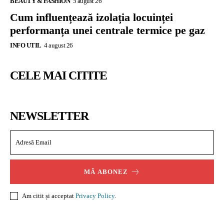
BEAUTY & FASHION
5 august 26
Cum influențează izolația locuinței
performanța unei centrale termice pe gaz
INFO UTIL
4 august 26
CELE MAI CITITE
NEWSLETTER
MĂ ABONEZ
Am citit și acceptat
Privacy Policy
.