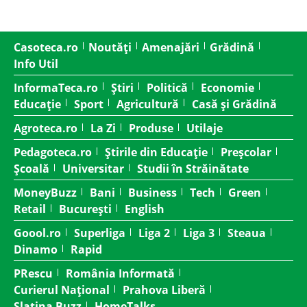
Casoteca.ro
Noutăți
Amenajări
Grădină
Info Util
InformaTeca.ro
Știri
Politică
Economie
Educație
Sport
Agricultură
Casă și Grădină
Agroteca.ro
La Zi
Produse
Utilaje
Pedagoteca.ro
Știrile din Educație
Preșcolar
Școală
Universitar
Studii în Străinătate
MoneyBuzz
Bani
Business
Tech
Green
Retail
București
English
Goool.ro
Superliga
Liga 2
Liga 3
Steaua
Dinamo
Rapid
PRescu
România Informată
Curierul Național
Prahova Liberă
Slatina Buzz
HomeTalks