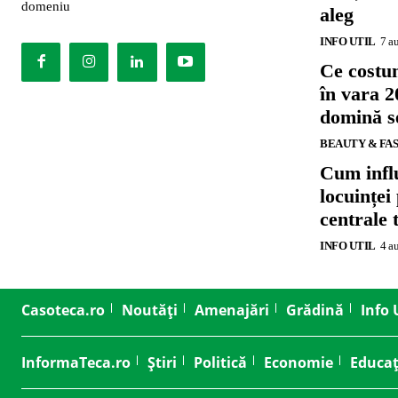
domeniu
aleg
INFO UTIL
7 a
Ce costu
în vara 2
domină se
BEAUTY & FA
Cum influ
locuinței
centrale 
INFO UTIL
4 a
Casoteca.ro
Noutăți
Amenajări
Grădină
Info 
InformaTeca.ro
Știri
Politică
Economie
Educaț