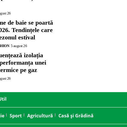
ugust 26
me de baie se poartă
026. Tendințele care
zonul estival
SHION
5 august 26
ențează izolația
 performanța unei
termice pe gaz
ugust 26
Util
ie
Sport
Agricultură
Casă și Grădină