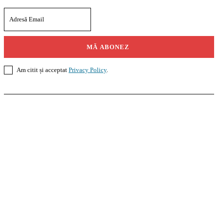
MĂ ABONEZ
Am citit și acceptat
Privacy Policy
.
Casoteca.ro
Noutăți
Amenajări
Grădină
Info Util
InformaTeca.ro
Știri
Politică
Economie
Educație
Sport
Agricultură
Casă și Grădină
Agroteca.ro
La Zi
Produse
Utilaje
Pedagoteca.ro
Știrile din Educație
Preșcolar
Școală
Universitar
Studii în Străinătate
MoneyBuzz
Bani
Business
Tech
Green
Retail
București
English
Goool.ro
Superliga
Liga 2
Liga 3
Steaua
Dinamo
Rapid