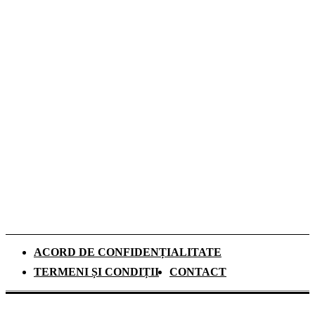
denimului
De ce investesc tot mai mulți europeni în
panouri fotovoltaice. Cât durează
recuperarea investiției și ce rol au
schimbările climatice
Românii aleg camerele de supraveghere
pentru liniștea din timpul vacanțelor, arată
un studiu
ACORD DE CONFIDENȚIALITATE
TERMENI ȘI CONDIȚII
CONTACT