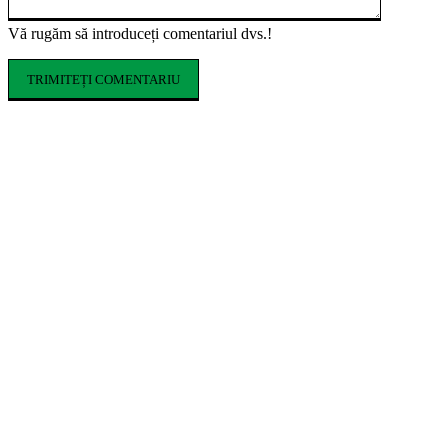
Vă rugăm să introduceți comentariul dvs.!
ARTICOLE POPULARE
Ce costume de baie se poartă în vara 2026.
Tendințele care domină sezonul estival
Cum influențează izolația locuinței
performanța unei centrale termice pe gaz
Romeo Beckham este imaginea noii campanii
de toamnă Tommy Hilfiger dedicată