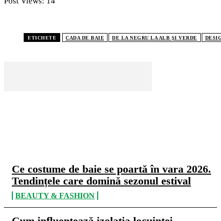
Post Views:
14
ETICHETE
CADA DE BAIE
DE LA NEGRU LA ALB ŞI VERDE
DESI
CELE MAI CITITE
Ce costume de baie se poartă în vara 2026.
Tendințele care domină sezonul estival
BEAUTY & FASHION
Cum influențează izolația locuinței