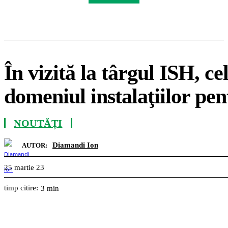
În vizită la târgul ISH, c
domeniul instalaţiilor pen
NOUTĂȚI
Diamandi Ion
AUTOR:
25 martie 23
timp citire:
3
min