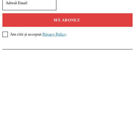
MĂ ABONEZ
Am citit și acceptat
Privacy Policy
.
Casoteca.ro
Noutăți
Amenajări
Grădină
Info Util
InformaTeca.ro
Știri
Politică
Economie
Educație
Sport
Agricultură
Casă și Grădină
Agroteca.ro
La Zi
Produse
Utilaje
Pedagoteca.ro
Știrile din Educație
Preșcolar
Școală
Universitar
Studii în Străinătate
MoneyBuzz
Bani
Business
Tech
Green
Retail
București
English
Goool.ro
Superliga
Liga 2
Liga 3
Steaua
Dinamo
Rapid
PRescu
România Informată
Curierul Național
Prahova Liberă
Slatina Buzz
HomeTalks