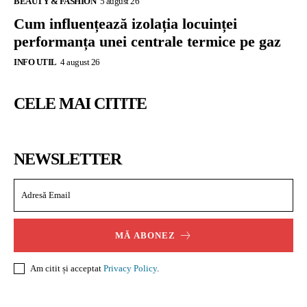
BEAUTY & FASHION
5 august 26
Cum influențează izolația locuinței
performanța unei centrale termice pe gaz
INFO UTIL
4 august 26
CELE MAI CITITE
NEWSLETTER
MĂ ABONEZ
Am citit și acceptat
Privacy Policy
.