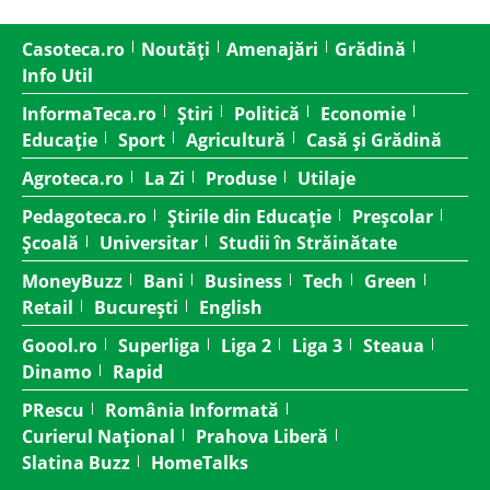
Casoteca.ro
Noutăți
Amenajări
Grădină
Info Util
InformaTeca.ro
Știri
Politică
Economie
Educație
Sport
Agricultură
Casă și Grădină
Agroteca.ro
La Zi
Produse
Utilaje
Pedagoteca.ro
Știrile din Educație
Preșcolar
Școală
Universitar
Studii în Străinătate
MoneyBuzz
Bani
Business
Tech
Green
Retail
București
English
Goool.ro
Superliga
Liga 2
Liga 3
Steaua
Dinamo
Rapid
PRescu
România Informată
Curierul Național
Prahova Liberă
Slatina Buzz
HomeTalks