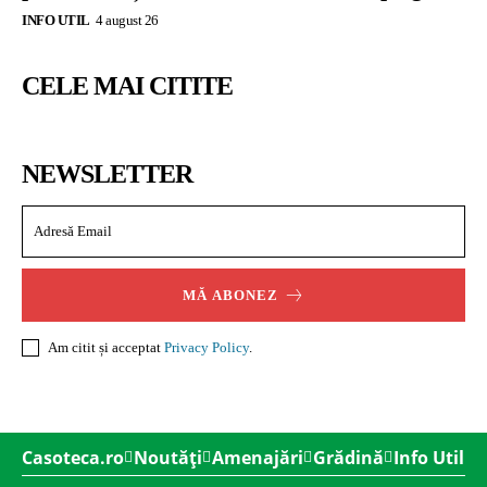
INFO UTIL
4 august 26
CELE MAI CITITE
NEWSLETTER
MĂ ABONEZ
Am citit și acceptat
Privacy Policy
.
Casoteca.ro
Noutăți
Amenajări
Grădină
Info Util