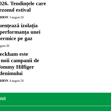
026. Tendințele care
zonul estival
SHION
5 august 26
ențează izolația
 performanța unei
termice pe gaz
ugust 26
eckham este
 noii campanii de
ommy Hilfiger
 denimului
SHION
4 august 26
Util