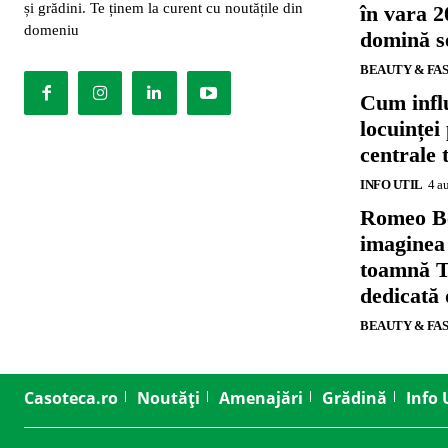
și grădini. Te ținem la curent cu noutățile din
în vara 2
domeniu
domină se
BEAUTY & FA
Cum influ
locuinței
centrale 
INFO UTIL
4 a
Romeo B
imaginea
toamnă T
dedicată
BEAUTY & FA
Casoteca.ro
Noutăți
Amenajări
Grădină
Info 