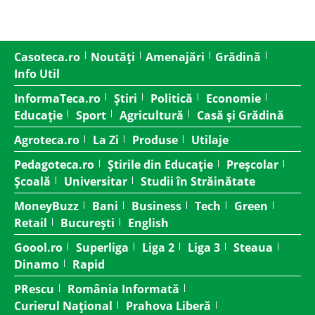
Casoteca.ro
Noutăți
Amenajări
Grădină
Info Util
InformaTeca.ro
Știri
Politică
Economie
Educație
Sport
Agricultură
Casă și Grădină
Agroteca.ro
La Zi
Produse
Utilaje
Pedagoteca.ro
Știrile din Educație
Preșcolar
Școală
Universitar
Studii în Străinătate
MoneyBuzz
Bani
Business
Tech
Green
Retail
București
English
Goool.ro
Superliga
Liga 2
Liga 3
Steaua
Dinamo
Rapid
PRescu
România Informată
Curierul Național
Prahova Liberă