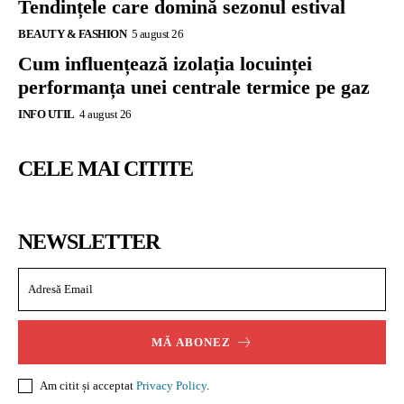
Tendințele care domină sezonul estival
BEAUTY & FASHION
5 august 26
Cum influențează izolația locuinței
performanța unei centrale termice pe gaz
INFO UTIL
4 august 26
CELE MAI CITITE
NEWSLETTER
MĂ ABONEZ
Am citit și acceptat
Privacy Policy
.