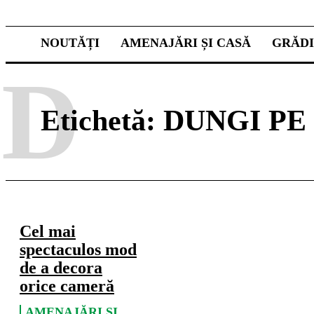
NOUTĂȚI
AMENAJĂRI ȘI CASĂ
GRĂD
D
Etichetă:
DUNGI PE
Cel mai
spectaculos mod
de a decora
orice cameră
AMENAJĂRI ȘI