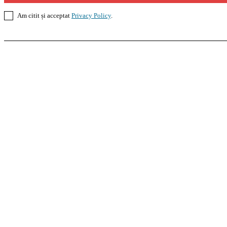
Am citit și acceptat
Privacy Policy
.
Casoteca.ro
Noutăți
Amenajări
Grădină
Info Util
InformaTeca.ro
Știri
Politică
Economie
Educație
S
Agroteca.ro
La Zi
Produse
Utilaje
Pedagoteca.ro
Știrile din Educație
Preșcolar
Școal
MoneyBuzz
Bani
Business
Tech
Green
Retail
Bucu
Goool.ro
Superliga
Liga 2
Liga 3
Steaua
Dinamo
R