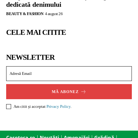
dedicată denimului
BEAUTY & FASHION
4 august 26
CELE MAI CITITE
NEWSLETTER
MĂ ABONEZ
Am citit și acceptat
Privacy Policy
.
Casoteca.ro
Noutăți
Amenajări
Grădină