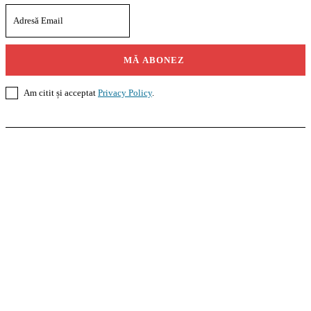
MĂ ABONEZ
Am citit și acceptat
Privacy Policy
.
Casoteca.ro
Noutăți
Amenajări
Grădină
Info Util
InformaTeca.ro
Știri
Politică
Economie
Educație
Sport
Agricultură
Casă și Grădină
Agroteca.ro
La Zi
Produse
Utilaje
Pedagoteca.ro
Știrile din Educație
Preșcolar
Școală
Universitar
Studii în Străinătate
MoneyBuzz
Bani
Business
Tech
Green
Retail
București
English
Goool.ro
Superliga
Liga 2
Liga 3
Steaua
Dinamo
Rapid
PRescu
România Informată
Curierul Național