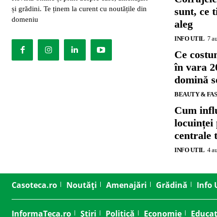
și grădini. Te ținem la curent cu noutățile din
sunt, ce 
domeniu
aleg
INFO UTIL
7 a
Ce costu
în vara 2
domină se
BEAUTY & FA
Cum influ
locuinței
centrale 
INFO UTIL
4 a
Casoteca.ro
Noutăți
Amenajări
Grădină
Info 
InformaTeca.ro
Știri
Politică
Economie
Educaț