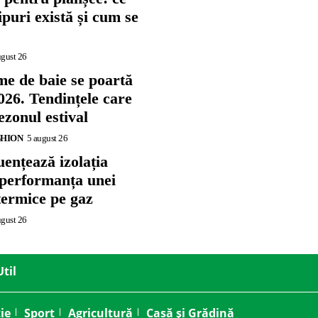
tipuri există și cum se
ugust 26
me de baie se poartă
026. Tendințele care
zonul estival
SHION
5 august 26
ențează izolația
 performanța unei
termice pe gaz
ugust 26
Util
ie
Sport
Agricultură
Casă și Grădină