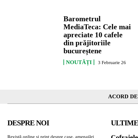
Barometrul
MediaTeca: Cele mai
apreciate 10 cafele
din prăjitoriile
bucureștene
NOUTĂȚI
3 Februarie 26
ACORD DE
DESPRE NOI
ULTIME
Cofrajele
Revistă online și print despre case, amenajări