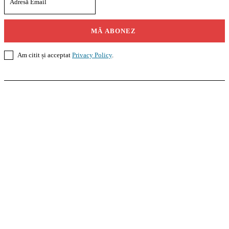
MĂ ABONEZ
Am citit și acceptat
Privacy Policy
.
Casoteca.ro
Noutăți
Amenajări
Grădină
Info Util
InformaTeca.ro
Știri
Politică
Economie
Educație
Sport
Agricultură
Casă și Grădină
Agroteca.ro
La Zi
Produse
Utilaje
Pedagoteca.ro
Știrile din Educație
Preșcolar
Școală
Universitar
Studii în Străinătate
MoneyBuzz
Bani
Business
Tech
Green
Retail
București
English
Goool.ro
Superliga
Liga 2
Liga 3
Steaua
Dinamo
Rapid
PRescu
România Informată
Curierul Național
Prahova Liberă
Slatina Buzz
HomeTalks