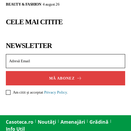
BEAUTY & FASHION
4 august 26
CELE MAI CITITE
NEWSLETTER
MĂ ABONEZ
Am citit și acceptat
Privacy Policy
.
Casoteca.ro
Noutăți
Amenajări
Grădină
Info Util