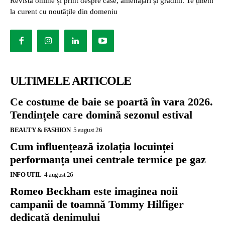
Revistă online și print despre case, amenajări și grădini. Te ținem
la curent cu noutățile din domeniu
ULTIMELE ARTICOLE
Ce costume de baie se poartă în vara 2026.
Tendințele care domină sezonul estival
BEAUTY & FASHION
5 august 26
Cum influențează izolația locuinței
performanța unei centrale termice pe gaz
INFO UTIL
4 august 26
Romeo Beckham este imaginea noii
campanii de toamnă Tommy Hilfiger
dedicată denimului