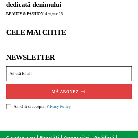
dedicată denimului
BEAUTY & FASHION
4 august 26
CELE MAI CITITE
NEWSLETTER
MĂ ABONEZ
Am citit și acceptat
Privacy Policy
.
Casoteca.ro
Noutăți
Amenajări
Grădină